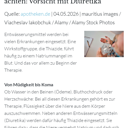
achten: Vorsicht mit Diuretika
Quelle:
apotheken.de
| 04.05.2026 | mauritius images /
Viacheslav Iakobchuk / Alamy / Alamy Stock Photos
Entwässerungsmittel werden bei
vielen Erkrankungen eingesetzt. Eine
Wirkstoffgruppe, die Thiazide, führt
häufig zu einem Natriummangel im
Blut. Und das vor allem zu Beginn der
Therapie.
Von Müdigkeit bis Koma
Ob Wasser in den Beinen (Ödeme), Bluthochdruck oder
Herzschwäche: Bei all diesen Erkrankungen gehört es zur
Therapie, Flüssigkeit über die Niere aus dem Körper
auszuschwemmen. Neben anderen Entwässerungsmitteln
(Diuretika) werden dafür häufig Thiazide eingesetzt. Sie
führen dazu, dass die Niere vermehrt Natrium und dadurch